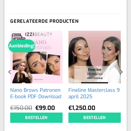
GERELATEERDE PRODUCTEN
Aanbieding!
Nano Brows Patronen
Fineline Masterclass 9
E-book PDF Download
april 2025
Oorspronkelijke
Huidige
€
150.00
€
99.00
€
1,250.00
prijs
prijs
BESTELLEN
BESTELLEN
was:
is:
€150.00.
€99.00.