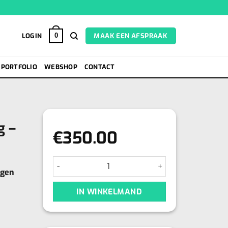
LOGIN
MAAK EEN AFSPRAAK
0
PORTFOLIO
WEBSHOP
CONTACT
g –
€
350.00
Brow Lift Online Training - Pre Order aantal
ngen
IN WINKELMAND