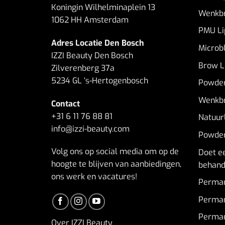
Koningin Wilhelminaplein 13
Wenkbr
1062 HH Amsterdam
PMU Li
Adres Locatie Den Bosch
Microb
IZZI Beauty Den Bosch
Brow Li
Zilverenberg 37a
5234 GL ‘s-Hertogenbosch
Powder
Wenkbr
Contact
+31 6 11 76 88 81
Natuur
info@izzi-beauty.com
Powder
Volg ons op social media om op de
Doet e
hoogte te blijven van aanbiedingen,
behande
ons werk en vacatures!
Perma
Perman
Perman
Over IZZI Beauty