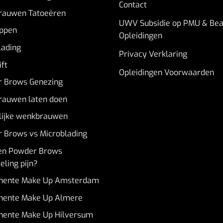
Contact
auwen Tatoeëren
UWV Subsidie op PMU & Bea
ppen
Opleidingen
lading
Privacy Verklaring
ft
Opleidingen Voorwaarden
 Brows Genezing
auwen laten doen
lijke wenkbrauwen
 Brows vs Microblading
en Powder Brows
ling pijn?
nente Make Up Amsterdam
ente Make Up Almere
ente Make Up Hilversum