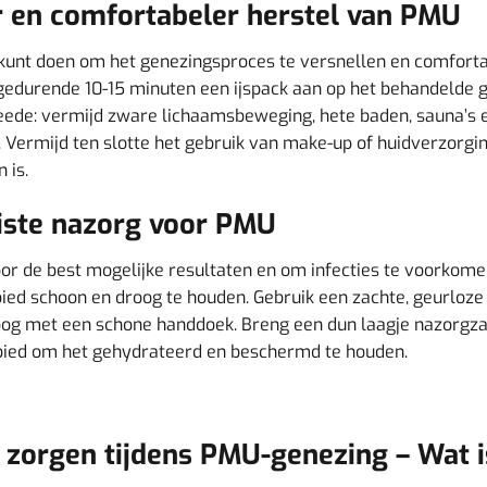
er en comfortabeler herstel van PMU
u kunt doen om het genezingsproces te versnellen en comfort
gedurende 10-15 minuten een ijspack aan op het behandelde ge
ede: vermijd zware lichaamsbeweging, hete baden, sauna’s
 Vermijd ten slotte het gebruik van make-up of huidverzorg
 is.
uiste nazorg voor PMU
oor de best mogelijke resultaten en om infecties te voorkome
ied schoon en droog te houden. Gebruik een zachte, geurloze
roog met een schone handdoek. Breng een dun laagje nazorgza
ebied om het gehydrateerd en beschermd te houden.
zorgen tijdens PMU-genezing – Wat i