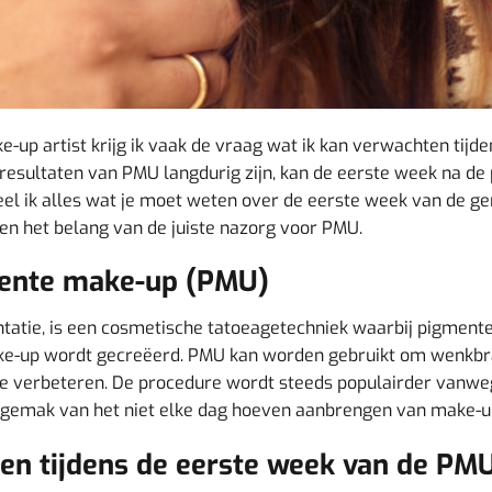
up artist krijg ik vaak de vraag wat ik kan verwachten tijde
resultaten van PMU langdurig zijn, kan de eerste week na de
 deel ik alles wat je moet weten over de eerste week van de g
en het belang van de juiste nazorg voor PMU.
nente make-up (PMU)
atie, is een cosmetische tatoeagetechniek waarbij pigment
ke-up wordt gecreëerd. PMU kan worden gebruikt om wenkbrau
te verbeteren. De procedure wordt steeds populairder vanweg
et gemak van het niet elke dag hoeven aanbrengen van make-u
en tijdens de eerste week van de PM