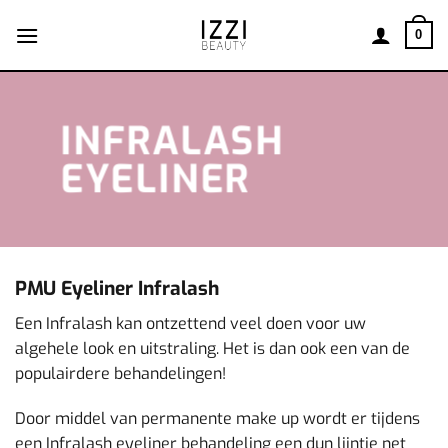
Ga
naar
0
inhoud
INFRALASH
EYELINER
PMU Eyeliner Infralash
Een Infralash kan ontzettend veel doen voor uw
algehele look en uitstraling. Het is dan ook een van de
populairdere behandelingen!
Door middel van permanente make up wordt er tijdens
een Infralash eyeliner behandeling een dun lijntje net