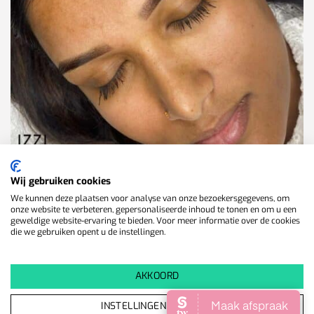
Wij gebruiken cookies
We kunnen deze plaatsen voor analyse van onze bezoekersgegevens, om
onze website te verbeteren, gepersonaliseerde inhoud te tonen en om u een
geweldige website-ervaring te bieden. Voor meer informatie over de cookies
die we gebruiken opent u de instellingen.
Veelgestelde vragen over Permanente Make
Up Wenkbrauwen
AKKOORD
Doet de behandeling pijn?
INSTELLINGEN WIJZIGEN