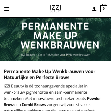
Ga
naar
0
inhoud
PERMANENTE
MAKE UP
WENKBRAUWEN
IZZI Beauty – Beste PMU salon voor PMU wenkbrauwen
Permanente Make Up Wenkbrauwen voor
Natuurlijke en Perfecte Brows
IZZI Beauty is dé toonaangevende specialist in
wenkbrauw pigmentatie en semi-permanente
technieken. Met innovatieve technieken zoals
Powder
Brows
en
Combi Brows
zorgen wij voor strakke,
natuurlijke wenkbrauwen die jouw gezicht perfect