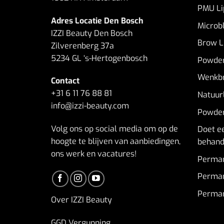
PMU Li
Adres Locatie Den Bosch
Microb
IZZI Beauty Den Bosch
Brow Li
Zilverenberg 37a
5234 GL ‘s-Hertogenbosch
Powder
Wenkbr
Contact
+31 6 11 76 88 81
Natuur
info@izzi-beauty.com
Powder
Volg ons op social media om op de
Doet e
hoogte te blijven van aanbiedingen,
behande
ons werk en vacatures!
Perma
Perman
Perman
Over IZZI Beauty
GGD Vergunning