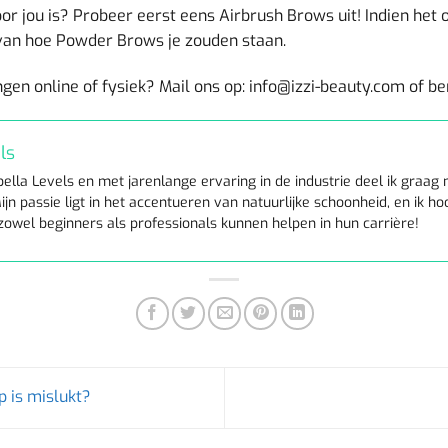
or jou is? Probeer eerst eens Airbrush Brows uit! Indien het o
n van hoe Powder Brows je zouden staan.
gen online of fysiek? Mail ons op: info@izzi-beauty.com of be
ls
bella Levels en met jarenlange ervaring in de industrie deel ik graa
ijn passie ligt in het accentueren van natuurlijke schoonheid, en ik h
 zowel beginners als professionals kunnen helpen in hun carrière!
 is mislukt?