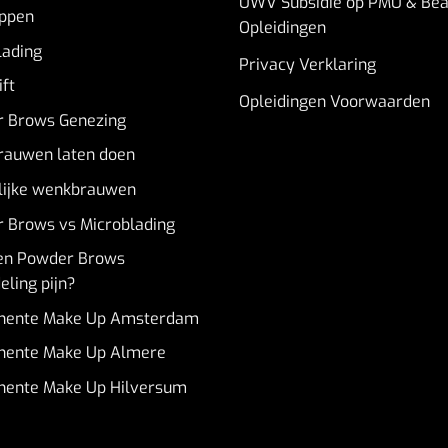
UWV Subsidie op PMU & Bea
ppen
Opleidingen
lading
Privacy Verklaring
ft
Opleidingen Voorwaarden
 Brows Genezing
auwen laten doen
lijke wenkbrauwen
 Brows vs Microblading
en Powder Brows
ling pijn?
nente Make Up Amsterdam
ente Make Up Almere
ente Make Up Hilversum