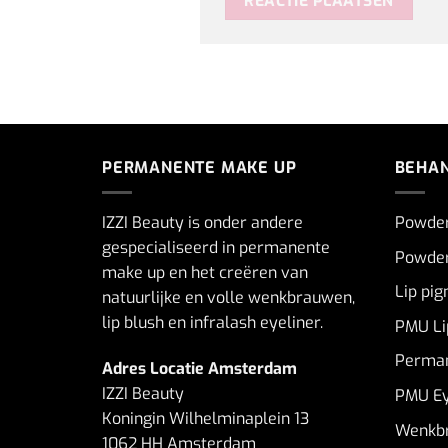
PERMANENTE MAKE UP
BEHA
IZZI Beauty is onder andere
Powde
gespecialiseerd in permanente
Powder
make up en het creëren van
Lip pi
natuurlijke en volle wenkbrauwen,
lip blush en infralash eyeliner.
PMU Li
Perman
Adres Locatie Amsterdam
IZZI Beauty
PMU Ey
Koningin Wilhelminaplein 13
Wenkbr
1062 HH Amsterdam