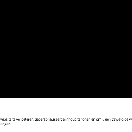
Copyright 2026 ©
IZZI Beauty
bsite te verbeteren, gepersonaliseerde inhoud te tonen en om u een geweldige we
lingen.
Algemene voorwaarden