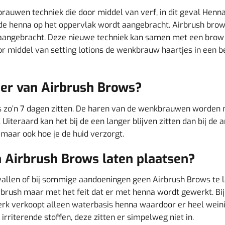
rauwen techniek die door middel van verf, in dit geval Henna,
e henna op het oppervlak wordt aangebracht. Airbrush brows
aangebracht. Deze nieuwe techniek kan samen met een brow l
door middel van setting lotions de wenkbrauw haartjes in een
ier van Airbrush Brows?
 zo’n 7 dagen zitten. De haren van de wenkbrauwen worden ni
Uiteraard kan het bij de een langer blijven zitten dan bij de 
 maar ook hoe je de huid verzorgt.
 Airbrush Brows laten plaatsen?
len of bij sommige aandoeningen geen Airbrush Brows te late
rush maar met het feit dat er met henna wordt gewerkt. Bij 
erk verkoopt alleen waterbasis henna waardoor er heel weinig
irriterende stoffen, deze zitten er simpelweg niet in.