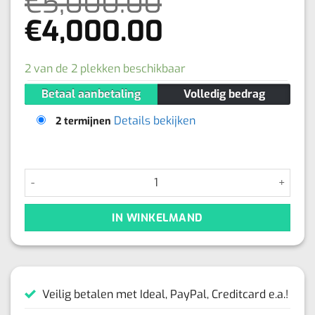
€
5,000.00
Oorspronkelijke
Huidige
€
4,000.00
prijs
prijs
2 van de 2 plekken beschikbaar
was:
is:
Betaal aanbetaling
Volledig bedrag
€5,000.00.
€4,000.00.
Details bekijken
2 termijnen
PMU Combi Brows Beginnersopleiding 28, 29, 30 mei 2026 aa
IN WINKELMAND
Veilig betalen met Ideal, PayPal, Creditcard e.a.!